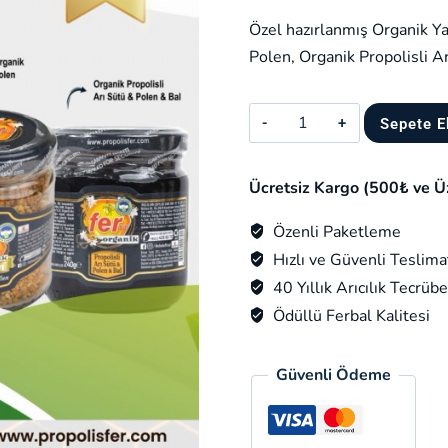
fiyat:
Özel hazırlanmış Organik Ya
₺2.919,00.
Polen, Organik Propolisli A
Fer
Sepete E
Organik
Paket
Ücretsiz Kargo (500₺ ve Ü
adet
Özenli Paketleme
Hızlı ve Güvenli Teslima
40 Yıllık Arıcılık Tecrübe
Ödüllü Ferbal Kalitesi
Güvenli Ödeme