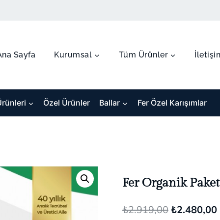
Ana Sayfa
Kurumsal
Tüm Ürünler
İletişi
Ürünleri
Özel Ürünler
Ballar
Fer Özel Karışımlar
Fer Organik Paket
Orijinal
₺
2.919,00
₺
2.480,00