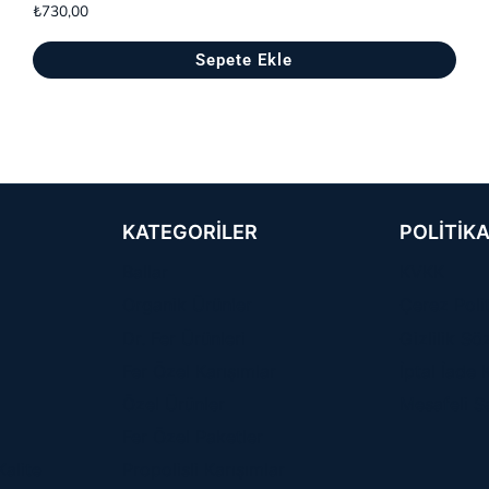
₺
730,00
Sepete Ekle
KATEGORILER
POLITIK
Ballar
KVKK
Organik Ürünler
Çerez Polit
Dr. Fer Ürünleri
Gizlilik Sö
Fer Özel Karışımlar
İptal İade 
Özel Ürünler
Mesafeli S
Fer Özel Paketler
Kalite
Propolisli Karışımlar