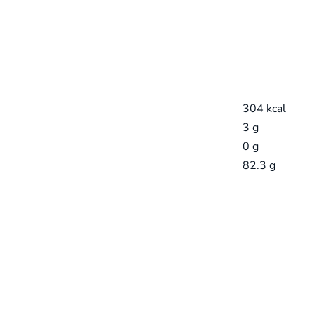
304 kcal
3 g
0 g
82.3 g