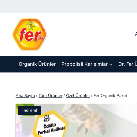
Skip
to
content
Organik Ürünler
Propolisli Karışımlar
Dr. Fer 
Ana Sayfa
/
Tüm Ürünler
/
Özel Ürünler
/
Fer Organik Paket
İndirim!