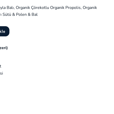
andaki
yla Balı, Organik Çörekotlu Organik Propolis, Organik
fiyat:
rı Sütü & Polen & Bal
₺2.480,00.
kle
zeri)
t
si