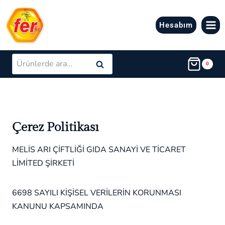
Skip
to
Hesabım
content
Ara:
Ara
0
Çerez Politikası
MELİS ARI ÇİFTLİĞİ GIDA SANAYİ VE TİCARET
LİMİTED ŞİRKETİ
6698 SAYILI KİŞİSEL VERİLERİN KORUNMASI
KANUNU KAPSAMINDA