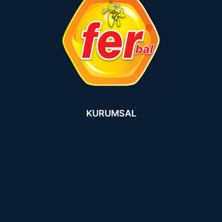
KURUMSAL
Ana Sayfa
İletişim
Hakkımızda
Basında Biz
Mağazamız
Ödüllerimiz
Gıda Güvenliği ve Kalite Politikasi