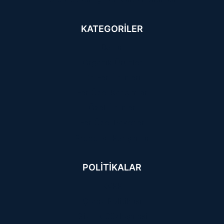
KATEGORILER
Ballar
Organik Ürünler
Dr. Fer Ürünleri
Fer Özel Karışımlar
Özel Ürünler
Fer Özel Paketler
Propolisli Karışımlar
POLITIKALAR
KVKK
Çerez Politikası
Gizlilik Sözleşmesi